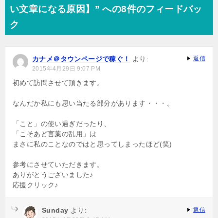
ビ
い文章になる原因】” への8件のフィードバッ
ゲ
ク
ー
シ
カナメ＠タウンページで稼ぐ！
より:
返信
ョ
2015年4月29日 9:07 PM
ン
初めて訪問させて頂きます。
なんだか私にも思い当たる部分があります・・・。
「こと」の使い過ぎだったり、
「こそあど言葉の乱用」は
まさに私のことなのではと思ってしまったほど(笑)
参考にさせていただきます。
ありがとうございました♪
応援クリック♪
Sunday
より:
返信