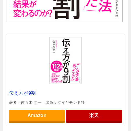
伝え方が9割
著者：佐々木 圭一 出版：ダイヤモンド社
Amazon
楽天