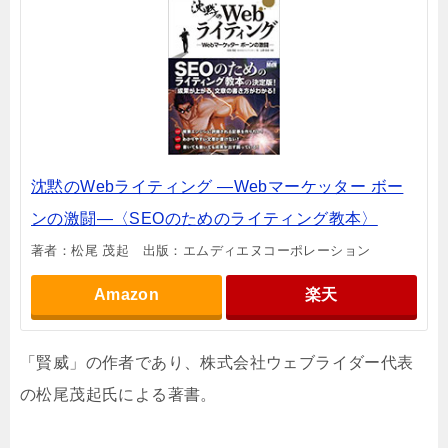
沈黙のWebライティング ―Webマーケッター ボー
ンの激闘―〈SEOのためのライティング教本〉
著者：松尾 茂起 出版：エムディエヌコーポレーション
Amazon
楽天
「賢威」の作者であり、株式会社ウェブライダー代表
の松尾茂起氏による著書。