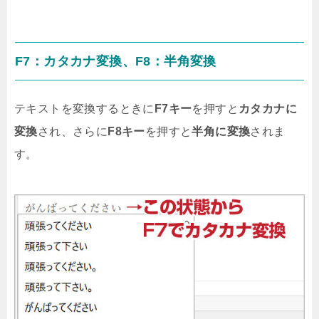
F7：カタカナ変換、F8：半角変換
テキストを変換するときに
F7キー
を押すと
カタカナに
変換
され、さらに
F8キー
を押すと
半角に変換
されま
す。