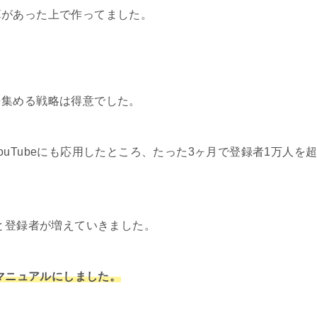
ご了承ください。 とはいえ全て拝見してお
算があった上で作ってました。
マネーチャ
によって、サイトが紹介料を獲得できる手段を提供することを目的
onアソシエイト・プログラムの参加者です。
を集める戦略は得意でした。
uTubeにも応用したところ、たった3ヶ月で登録者1万人を
よと登録者が増えていきました。
てマニュアルにしました。