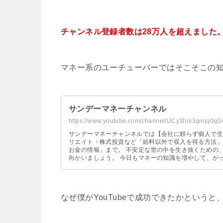
チャンネル登録者数は28万人を超えました
マネー系のユーチューバーではそこそこの
サンデーマネーチャンネル
https://www.youtube.com/channel/UCy3hoi3qmjq0
サンデーマネーチャンネルでは【会社に頼らず個人で生きるた
リエイト・株式投資など「給料以外で収入を得る方法」
お金の情報」まで。 不安定な世の中を生き抜くための、お金の教養チャンネルです。個人の力で困難な時代に立ち
向かいましょう。 今日もマネーの知識を増やして、がっちりサンデー！ ◆サンデーの自己紹介 1975年生まれ。ア
フィリエイト・個人ビジネスで生計を立てている個人事業主。 2級FP（ファイナンシャル・プラ
士。 ブログの広告収入やネットを活用したビジネスで、会社に所属せずに個人の力だけで収入を得ています。 会
社員時代は薄給のブラック企業で15年働き、転職先の会社
年間の無職生活を経験したのち、「もう会社には戻りたくない！」
なぜ僕がYouTubeで成功できたかというと
のが性に合っていたこともあり、独立から8年以上たった今で
子の3人暮らし。 ◆ブログ・ツイッター・メルマガも運営しています！ ↓よければ下方のリンクから登録やフォロ
ーをお願いします。 ◆お仕事のご依頼について 随時受け付けております。下記フォームまたは下方のメールアド
レスからお問い合わせください。 https://musyoku-seikatsu.com/contact ◆