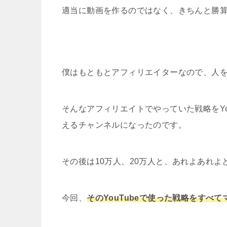
メールは時間の都合上、全てに返信ができません。申し訳ありませんが
適当に動画を作るのではなく、きちんと勝
り、みなさんの温かいお言葉はいつも励みになっています。 ◆Amazonアソシエイトについて サンデー
ンネルはAmazon.co.jpを宣伝しリンクすること
に設定されたアフィリエイトプログラムである、Amaz
僕はもともとアフィリエイターなので、人
そんなアフィリエイトでやっていた戦略をYo
えるチャンネルになったのです。
その後は10万人、20万人と、あれよあれ
今回、
そのYouTubeで使った戦略をすべ