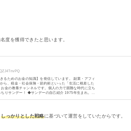
。
知名度を獲得できたと思います。
qGQZJ4TnvPQ
めのお金の知識】を発信しています。 副業・アフィ
から、税金・社会保険・節約術といった「生活に根差した
ンニング）技能
では人間関係が原因でメンタルを病んで退職。 その後1
という思いから独立を決意。 一人で仕事をする
、
しっかりとした戦略
に基づいて運営をしていたからです。
もコンスタントに稼ぎ続けています。 現在は妻と息
コメント・メールについて コメントや