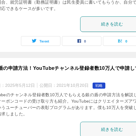
場合、就労証明書（勤務証明書）は民生委員に書いてもらうか、自分
対応できるケースが多いです。
続きを読む
Tweet
0
0
盾の申請方法！YouTubeチャンネル登録者数10万人で申請し
日：
2025年5月12日
公開日：
2021年10月20日
戦略
uTubeのチャンネル登録者数10万人でもらえる銀の盾の申請方法を解説
クーポンコードの受け取り方も紹介。YouTubeにはクリエイターズア
いうユーチューバーの表彰プログラムがあります。僕も10万人を突破
請求しました。
続きを読む