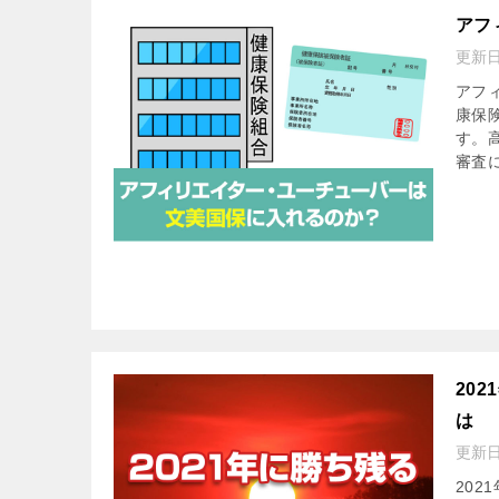
アフ
更新
アフ
康保
す。
審査
20
は
更新
20