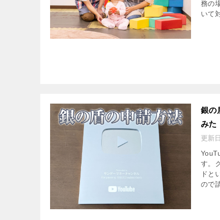
務の
いて
銀の
みた
更新
Yo
す。
ドと
ので