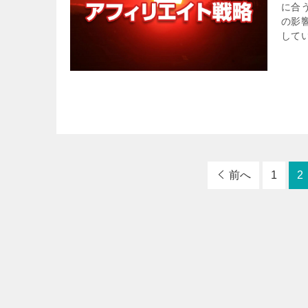
に合
の影
して
前へ
1
2