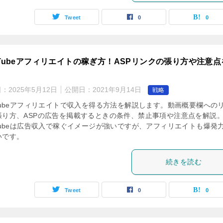
Tweet
0
0
uTubeアフィリエイトの稼ぎ方！ASPリンクの張り方や注意点
日：
2025年5月12日
公開日：
2021年9月14日
戦略
uTubeアフィリエイトで収入を得る方法を解説します。動画概要欄への
張り方、ASPの広告を掲載するときの条件、禁止事項や注意点を解説
uTubeは広告収入で稼ぐイメージが強いですが、アフィリエイトも爆発
いです。
続きを読む
Tweet
0
0