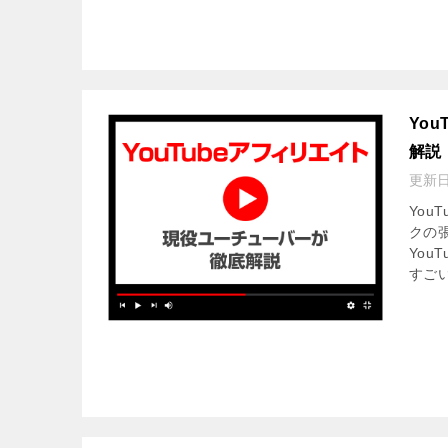
Yo
解説
更新
Yo
クの
Yo
すご